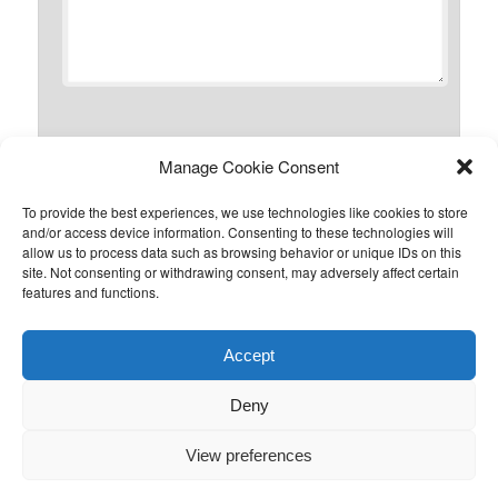
*
Manage Cookie Consent
Naam
To provide the best experiences, we use technologies like cookies to store
and/or access device information. Consenting to these technologies will
allow us to process data such as browsing behavior or unique IDs on this
site. Not consenting or withdrawing consent, may adversely affect certain
*
E-mail
features and functions.
Accept
Site
Deny
View preferences