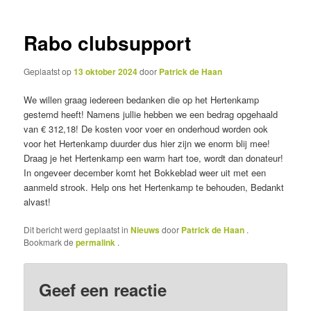
inhoud
inhoud
Rabo clubsupport
Geplaatst op
13 oktober 2024
door
Patrick de Haan
We willen graag iedereen bedanken die op het Hertenkamp
gestemd heeft! Namens jullie hebben we een bedrag opgehaald
van € 312,18! De kosten voor voer en onderhoud worden ook
voor het Hertenkamp duurder dus hier zijn we enorm blij mee!
Draag je het Hertenkamp een warm hart toe, wordt dan donateur!
In ongeveer december komt het Bokkeblad weer uit met een
aanmeld strook. Help ons het Hertenkamp te behouden, Bedankt
alvast!
Dit bericht werd geplaatst in
Nieuws
door
Patrick de Haan
.
Bookmark de
permalink
.
Geef een reactie