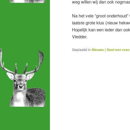
weg willen wij dan ook nogmaals
Na het vele “groot onderhoud” 
laatste grote klus (nieuw hekwe
Hopelijk kan een ieder dan ook
Vledder.
Geplaatst in
Nieuws
|
Geef een reac