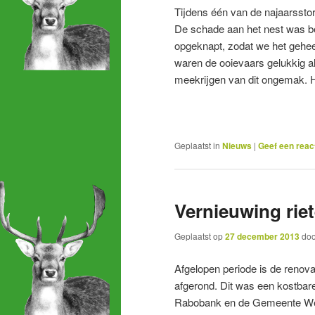
Tijdens één van de najaarsst
De schade aan het nest was be
opgeknapt, zodat we het gehee
waren de ooievaars gelukkig al
meekrijgen van dit ongemak. Ho
Geplaatst in
Nieuws
|
Geef een reac
Vernieuwing rie
Geplaatst op
27 december 2013
do
Afgelopen periode is de renovat
afgerond. Dit was een kostbar
Rabobank en de Gemeente Weste