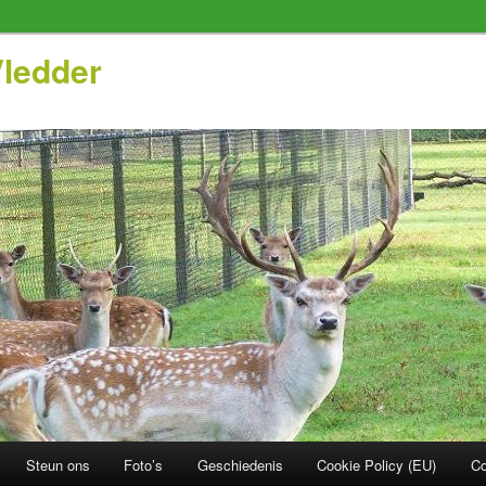
ledder
Steun ons
Foto’s
Geschiedenis
Cookie Policy (EU)
Co