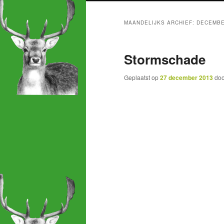
naar
naar
MAANDELIJKS ARCHIEF:
DECEMBE
de
de
Stormschade
primaire
secundaire
Geplaatst op
27 december 2013
do
inhoud
inhoud