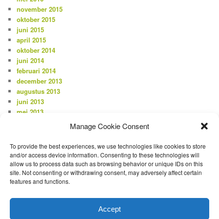
november 2015
oktober 2015
juni 2015
april 2015
oktober 2014
juni 2014
februari 2014
december 2013
augustus 2013
juni 2013
mei 2013
april 2013
Manage Cookie Consent
februari 2013
januari 2013
To provide the best experiences, we use technologies like cookies to store
december 2012
and/or access device information. Consenting to these technologies will
allow us to process data such as browsing behavior or unique IDs on this
site. Not consenting or withdrawing consent, may adversely affect certain
CATEGORIEËN
features and functions.
Nieuws
Accept
META