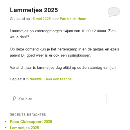
Lammetjes 2025
inhoud
inhoud
Geplaatst op
15 mei 2025
door
Patrick de Haan
Lammetjes op zaterdagmorgen 14juni van 10.00-12.00uur. Zien
we je dan!?
Op deze ochtend kun je het hertenkamp in en de geitjes en ezels
aaien! Bij goed weer is er ook een springkussen.
Vanaf dit jaar is lammetjes dag altijd op de 2e zaterdag van juni.
Geplaatst in
Nieuws
|
Geef een reactie
Z
o
e
k
RECENTE BERICHTEN
e
Rabo Clubsupport 2025
n
Lammetjes 2025