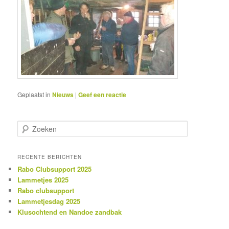
Geplaatst in
Nieuws
|
Geef een reactie
Z
o
e
k
RECENTE BERICHTEN
e
Rabo Clubsupport 2025
n
Lammetjes 2025
Rabo clubsupport
Lammetjesdag 2025
Klusochtend en Nandoe zandbak