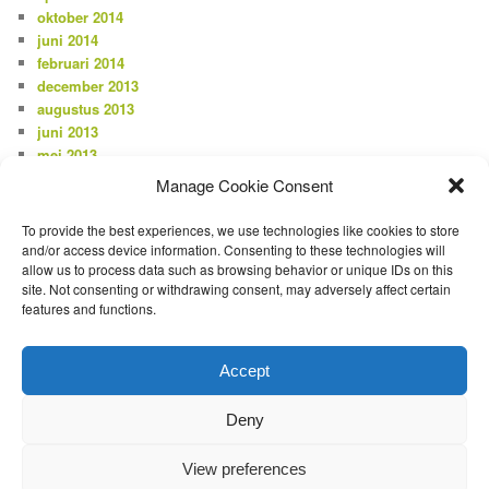
oktober 2014
juni 2014
februari 2014
december 2013
augustus 2013
juni 2013
mei 2013
april 2013
Manage Cookie Consent
februari 2013
januari 2013
To provide the best experiences, we use technologies like cookies to store
december 2012
and/or access device information. Consenting to these technologies will
allow us to process data such as browsing behavior or unique IDs on this
site. Not consenting or withdrawing consent, may adversely affect certain
CATEGORIEËN
features and functions.
Nieuws
Accept
META
Login
Deny
Vermeldingen feed
Reacties feed
View preferences
WordPress.org