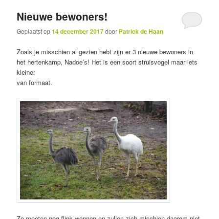
Nieuwe bewoners!
inhoud
inhoud
Geplaatst op
14 december 2017
door
Patrick de Haan
Zoals je misschien al gezien hebt zijn er 3 nieuwe bewoners in
het hertenkamp, Nadoe’s! Het is een soort struisvogel maar iets
kleiner
van formaat.
Ze moeten nog flink wennen en zullen zich mischien daarom niet