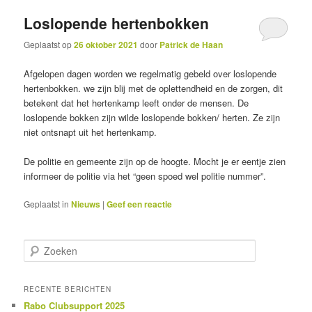
Loslopende hertenbokken
inhoud
inhoud
Geplaatst op
26 oktober 2021
door
Patrick de Haan
Afgelopen dagen worden we regelmatig gebeld over loslopende
hertenbokken. we zijn blij met de oplettendheid en de zorgen, dit
betekent dat het hertenkamp leeft onder de mensen. De
loslopende bokken zijn wilde loslopende bokken/ herten. Ze zijn
niet ontsnapt uit het hertenkamp.
De politie en gemeente zijn op de hoogte. Mocht je er eentje zien
informeer de politie via het “geen spoed wel politie nummer”.
Geplaatst in
Nieuws
|
Geef een reactie
Z
o
e
k
RECENTE BERICHTEN
e
Rabo Clubsupport 2025