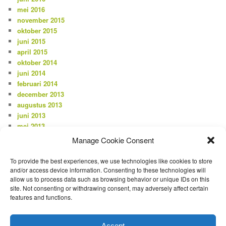
mei 2016
november 2015
oktober 2015
juni 2015
april 2015
oktober 2014
juni 2014
februari 2014
december 2013
augustus 2013
juni 2013
mei 2013
april 2013
Manage Cookie Consent
februari 2013
januari 2013
To provide the best experiences, we use technologies like cookies to store
december 2012
and/or access device information. Consenting to these technologies will
allow us to process data such as browsing behavior or unique IDs on this
site. Not consenting or withdrawing consent, may adversely affect certain
CATEGORIEËN
features and functions.
Nieuws
Accept