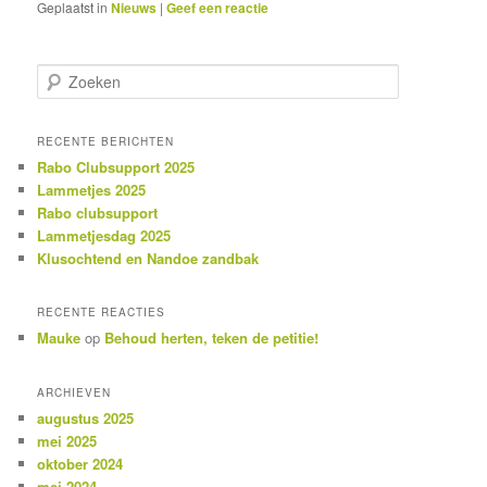
Geplaatst in
Nieuws
|
Geef een reactie
Z
o
e
k
RECENTE BERICHTEN
e
Rabo Clubsupport 2025
n
Lammetjes 2025
Rabo clubsupport
Lammetjesdag 2025
Klusochtend en Nandoe zandbak
RECENTE REACTIES
Mauke
op
Behoud herten, teken de petitie!
ARCHIEVEN
augustus 2025
mei 2025
oktober 2024
mei 2024