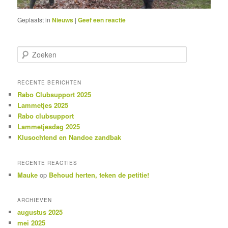
Geplaatst in
Nieuws
|
Geef een reactie
Z
o
e
k
RECENTE BERICHTEN
e
Rabo Clubsupport 2025
n
Lammetjes 2025
Rabo clubsupport
Lammetjesdag 2025
Klusochtend en Nandoe zandbak
RECENTE REACTIES
Mauke
op
Behoud herten, teken de petitie!
ARCHIEVEN
augustus 2025
mei 2025