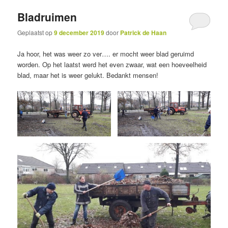
Bladruimen
inhoud
inhoud
Geplaatst op
9 december 2019
door
Patrick de Haan
Ja hoor, het was weer zo ver…. er mocht weer blad geruimd
worden. Op het laatst werd het even zwaar, wat een hoeveelheid
blad, maar het is weer gelukt. Bedankt mensen!